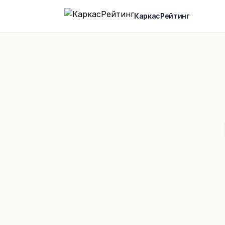
КаркасРейтинг