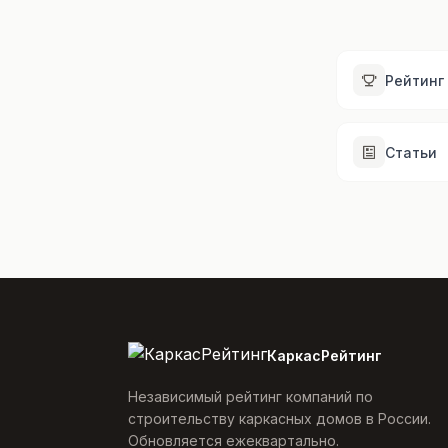
Рейтинг
Статьи
КаркасРейтинг
Независимый рейтинг компаний по
строительству каркасных домов в России.
Обновляется ежеквартально.