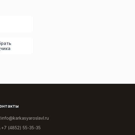
ы
брать
чика
онтакты
info@karkasyaroslavl.ru
+7 (4852) 55-35-35