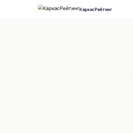
КаркасРейтинг