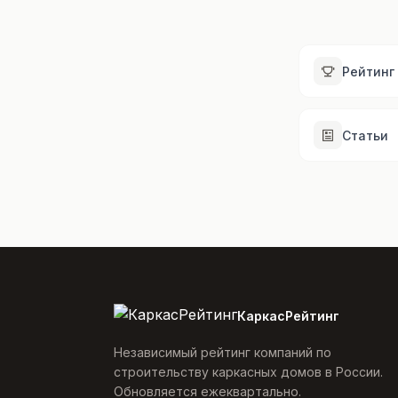
Рейтинг
Статьи
КаркасРейтинг
Независимый рейтинг компаний по
строительству каркасных домов в России.
Обновляется ежеквартально.