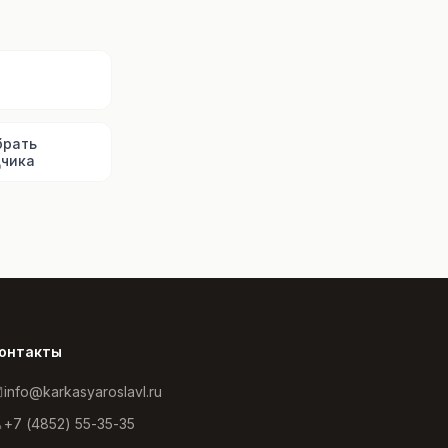
ы
брать
чика
онтакты
info@karkasyaroslavl.ru
+7 (4852) 55-35-35