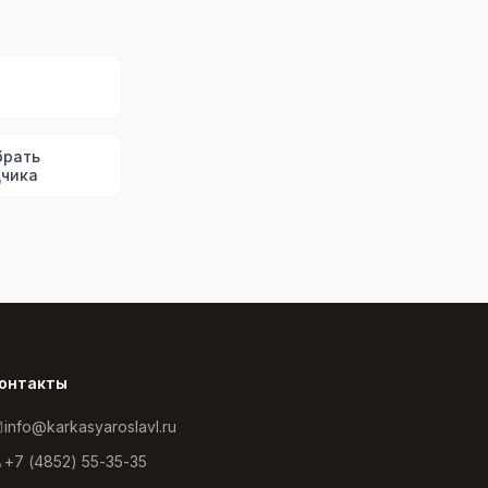
ы
брать
чика
онтакты
info@karkasyaroslavl.ru
+7 (4852) 55-35-35