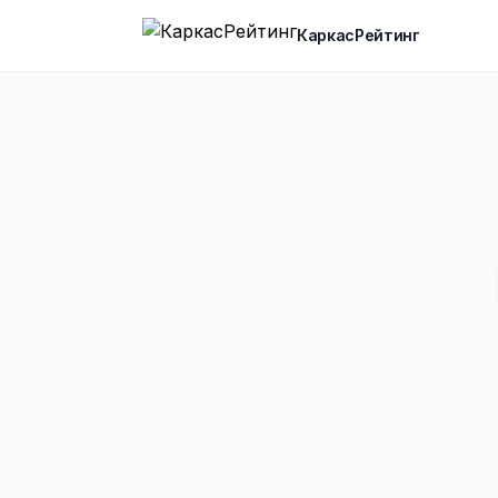
КаркасРейтинг