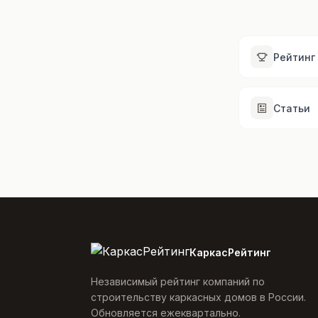
Рейтинг
Статьи
КаркасРейтинг
Независимый рейтинг компаний по
строительству каркасных домов в России.
Обновляется ежеквартально.