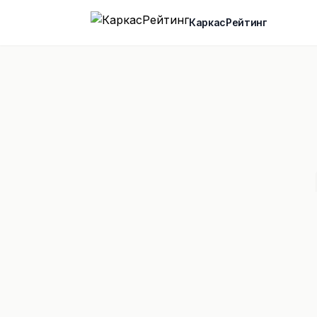
КаркасРейтинг