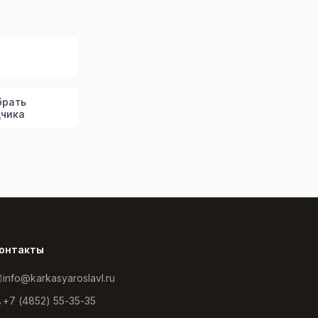
ы
брать
чика
онтакты
info@karkasyaroslavl.ru
+7 (4852) 55-35-35