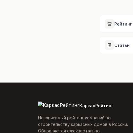
Рейтинг
Статьи
КаркасРейтинг
Независимый рейтинг компаний по
строительству каркасных домов в России.
Обновляется ежеквартально.